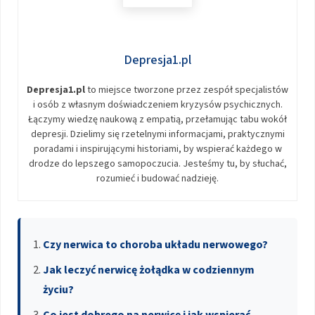
Depresja1.pl
Depresja1.pl
to miejsce tworzone przez zespół specjalistów
i osób z własnym doświadczeniem kryzysów psychicznych.
Łączymy wiedzę naukową z empatią, przełamując tabu wokół
depresji. Dzielimy się rzetelnymi informacjami, praktycznymi
poradami i inspirującymi historiami, by wspierać każdego w
drodze do lepszego samopoczucia. Jesteśmy tu, by słuchać,
rozumieć i budować nadzieję.
Czy nerwica to choroba układu nerwowego?
Jak leczyć nerwicę żołądka w codziennym
życiu?
Co jest dobrego na nerwicę i jak wspierać