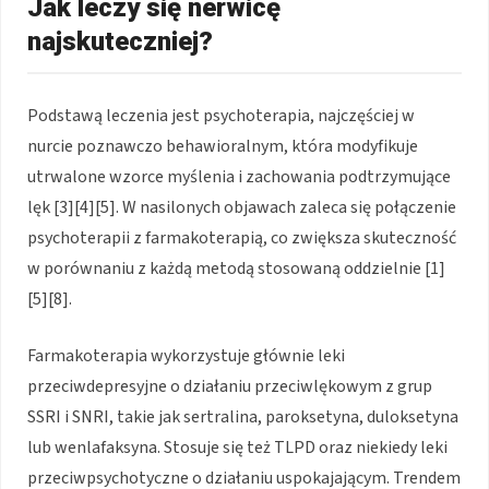
Jak leczy się nerwicę
najskuteczniej?
Podstawą leczenia jest psychoterapia, najczęściej w
nurcie poznawczo behawioralnym, która modyfikuje
utrwalone wzorce myślenia i zachowania podtrzymujące
lęk [3][4][5]. W nasilonych objawach zaleca się połączenie
psychoterapii z farmakoterapią, co zwiększa skuteczność
w porównaniu z każdą metodą stosowaną oddzielnie [1]
[5][8].
Farmakoterapia wykorzystuje głównie leki
przeciwdepresyjne o działaniu przeciwlękowym z grup
SSRI i SNRI, takie jak sertralina, paroksetyna, duloksetyna
lub wenlafaksyna. Stosuje się też TLPD oraz niekiedy leki
przeciwpsychotyczne o działaniu uspokajającym. Trendem