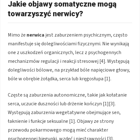
Jakie objawy somatyczne mogą
towarzyszyć nerwicy?
Mimo że
nerwica
jest zaburzeniem psychicznym, często
manifestuje się dolegliwościami fizycznymi. Nie wynikają
one z uszkodzeń organicznych, lecz z psychogennych
mechanizmów regulacji i reakcji stresowej [4]. Występują
dolegliwości bólowe, na przykład bóle napięciowe głowy,
bóle w obrębie żołądka, serca lub kręgosłupa [1].
Częste są zaburzenia autonomiczne, takie jak kołatanie
serca, uczucie duszności lub drżenie kończyn [1][3].
Występują zaburzenia wegetatywne obejmujące sen,
łaknienie i funkcje seksualne [1]. Objawy ze strony
przewodu pokarmowego mogą mieć charakter
psychogennej biegunki, wzdęć i niestrawności [3].