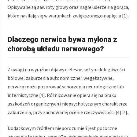
Opisywane są zawroty głowy oraz nagłe uderzenia gorąca,
które nasilają się w warunkach zwiększonego napięcia [1].
Dlaczego nerwica bywa mylona z
chorobą układu nerwowego?
Z uwagi na wyraźne objawy cielesne, w tym dolegliwości
bólowe, zaburzenia autonomiczne i wegetatywne,
nerwica może pozorować schorzenia neurologiczne lub
internistyczne [4]. Różnicowanie opiera się na braku
uszkodzeń organicznych i niepsychotycznym charakterze
zaburzenia, przy zachowanej ocenie rzeczywistości [4][7].
Dodatkowym źródłem nieporozumień jest potoczne
używanie terminu „nerwy” w odniesieniu do niepokoju czy