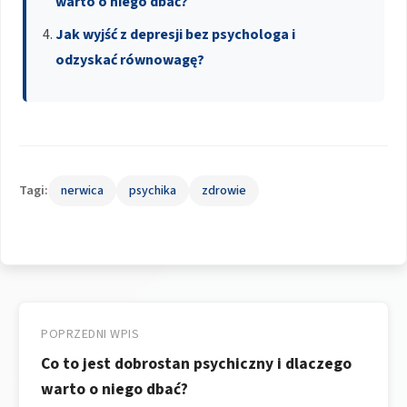
warto o niego dbać?
Jak wyjść z depresji bez psychologa i
odzyskać równowagę?
Tagi:
nerwica
psychika
zdrowie
Nawigacja
wpisu
POPRZEDNI WPIS
Co to jest dobrostan psychiczny i dlaczego
warto o niego dbać?