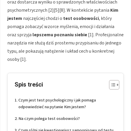
oraz dostarcza wyniku o sprawdzonych właściwościach
psychometrycznych [2][5][8]. W kontekście pytania
Kim
jestem
najczęściej chodzi o
test osobowości
, który
pomaga zobaczyć wzorce myślenia, emocji i działania
oraz sprzyja
lepszemu poznaniu siebie
[1]. Profesjonalne
narzędzia nie służą dziś prostemu przypisaniu do jednego
typu, ale pokazują natężenie i układ cech u konkretnej
osoby [1].
Spis treści
Czym jest test psychologiczny i jak pomaga
odpowiedzieć na pytanie Kim jestem?
Na czym polega test osobowości?
Czym różni się kwestionariusz samoopisowy od testu