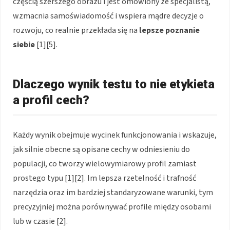
częścią szerszego obrazu i jest omówiony ze specjalistą,
wzmacnia samoświadomość i wspiera mądre decyzje o
rozwoju, co realnie przekłada się na
lepsze poznanie
siebie
[1][5].
Dlaczego wynik testu to nie etykieta
a profil cech?
Każdy wynik obejmuje wycinek funkcjonowania i wskazuje,
jak silnie obecne są opisane cechy w odniesieniu do
populacji, co tworzy wielowymiarowy profil zamiast
prostego typu [1][2]. Im lepsza rzetelność i trafność
narzędzia oraz im bardziej standaryzowane warunki, tym
precyzyjniej można porównywać profile między osobami
lub w czasie [2].