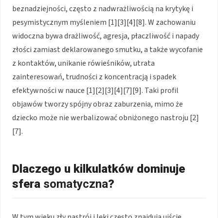
beznadziejności, często z nadwrażliwością na krytykę i
pesymistycznym myśleniem [1][3][4][8]. W zachowaniu
widoczna bywa drażliwość, agresja, płaczliwość i napady
złości zamiast deklarowanego smutku, a także wycofanie
z kontaktów, unikanie rówieśników, utrata
zainteresowań, trudności z koncentracją i spadek
efektywności w nauce [1][2][3][4][7][9]. Taki profil
objawów tworzy spójny obraz zaburzenia, mimo że
dziecko może nie werbalizować obniżonego nastroju [2]
[7].
Dlaczego u kilkulatków dominuje
sfera
somatyczna
?
W tym wieku zły nastrój i lęki często znajdują ujście