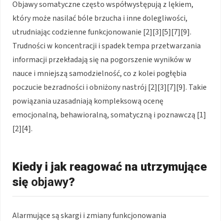
Objawy somatyczne często współwystępują z lękiem,
który może nasilać bóle brzucha i inne dolegliwości,
utrudniając codzienne funkcjonowanie [2][3][5][7][9].
Trudności w koncentracji i spadek tempa przetwarzania
informacji przekładają się na pogorszenie wyników w
nauce i mniejszą samodzielność, co z kolei pogłębia
poczucie bezradności i obniżony nastrój [2][3][7][9]. Takie
powiązania uzasadniają kompleksową ocenę
emocjonalną, behawioralną, somatyczną i poznawczą [1]
[2][4].
Kiedy i jak reagować na utrzymujące
się
objawy
?
Alarmujące są skargi i zmiany funkcjonowania