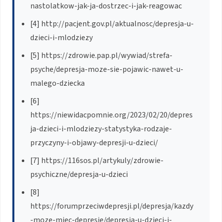
nastolatkow-jak-ja-dostrzec-i-jak-reagowac
[4] http://pacjent.gov.pl/aktualnosc/depresja-u-
dzieci-i-mlodziezy
[5] https://zdrowie.pap.pl/wywiad/strefa-
psyche/depresja-moze-sie-pojawic-nawet-u-
malego-dziecka
[6]
https://niewidacpomnie.org/2023/02/20/depres
ja-dzieci-i-mlodziezy-statystyka-rodzaje-
przyczyny-i-objawy-depresji-u-dzieci/
[7] https://116sos.pl/artykuly/zdrowie-
psychiczne/depresja-u-dzieci
[8]
https://forumprzeciwdepresji.pl/depresja/kazdy
-moze-miec-depresje/depresja-u-dzieci-i-