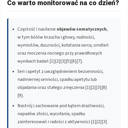
Co warto monitorować na co dzień?
Częstość i nasilenie
objawów somatycznych
,
w tym bólów brzucha i głowy, nudności,
wymiotów, duszności, kołatania serca, omdleń
oraz moczenia nocnego przy prawidłowych
wynikach badań [1][2][3][5][6][7].
Sen i apetyt z uwzględnieniem bezsenności,
nadmiernej senności, spadku apetytu lub
objadania oraz stałego zmęczenia [1][2][3][8]
[9].
Nastrój i zachowanie pod kątem drażliwości,
napadów złości, wycofania, spadku
zainteresowań i radości z aktywności [1][2][3]