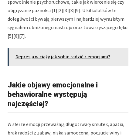
spowolnienie psychoruchowe, takie jak wiercenie się czy
obgryzanie paznokci [1][2][3][8][9]. U kilkulatków te
dolegliwości bywają pierwszym i najbardziej wyrazistym
sygnałem obniżonego nastroju oraz towarzyszącego lęku
[5][6][7].
Depresja w ciąży jak sobie radzić z emocjami?
Jakie
objawy
emocjonalne i
behawioralne występują
najczęściej?
W sferze emocji przeważają długotrwały smutek, apatia,
brak radości z zabaw, niska samoocena, poczucie winy i