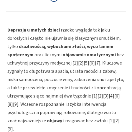
Depresja u małych dzieci
rzadko wygląda tak jak u
dorosłych i często nie ujawnia się klasycznym smutkiem,
tylko
drażliwością
,
wybuchami złości
,
wycofaniem
społecznym
oraz licznymi
objawami somatycznymi
bez
uchwytnej przyczyny medycznej [1][2][5][6][7]. Kluczowe
sygnały to długotrwała apatia, utrata radości z zabaw,
niska samoocena, poczucie winy, zaburzenia snu i apetytu,
a także przewlekłe zmęczenie i trudności z koncentracją
utrzymujące się co najmniej dwa tygodnie [1][2][3][4][6]
[8][9]. Wczesne rozpoznanie i szybka interwencja
psychologiczna poprawiają rokowanie, dlatego warto
znać najważniejsze
objawy
i reagować bez zwłoki [1][2]
[9].