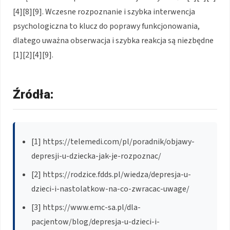
[4][8][9]. Wczesne rozpoznanie i szybka interwencja
psychologiczna to klucz do poprawy funkcjonowania,
dlatego uważna obserwacja i szybka reakcja są niezbędne
[1][2][4][9].
Źródła:
[1] https://telemedi.com/pl/poradnik/objawy-
depresji-u-dziecka-jak-je-rozpoznac/
[2] https://rodzice.fdds.pl/wiedza/depresja-u-
dzieci-i-nastolatkow-na-co-zwracac-uwage/
[3] https://www.emc-sa.pl/dla-
pacjentow/blog/depresja-u-dzieci-i-