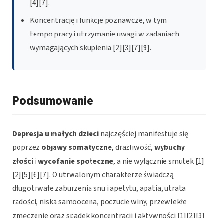
[4][7].
Koncentrację i funkcje poznawcze, w tym
tempo pracy i utrzymanie uwagi w zadaniach
wymagających skupienia [2][3][7][9].
Podsumowanie
Depresja u małych dzieci
najczęściej manifestuje się
poprzez
objawy somatyczne
, drażliwość,
wybuchy
złości
i
wycofanie społeczne
, a nie wyłącznie smutek [1]
[2][5][6][7]. O utrwalonym charakterze świadczą
długotrwałe zaburzenia snu i apetytu, apatia, utrata
radości, niska samoocena, poczucie winy, przewlekłe
zmęczenie oraz spadek koncentracji i aktywności [1][2][3]