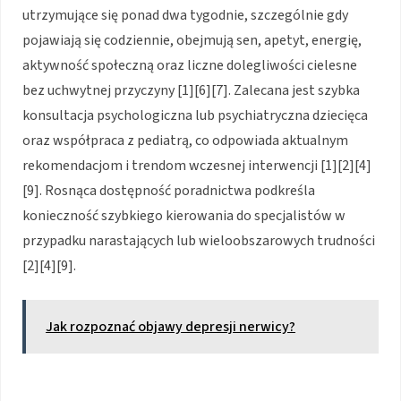
utrzymujące się ponad dwa tygodnie, szczególnie gdy
pojawiają się codziennie, obejmują sen, apetyt, energię,
aktywność społeczną oraz liczne dolegliwości cielesne
bez uchwytnej przyczyny [1][6][7]. Zalecana jest szybka
konsultacja psychologiczna lub psychiatryczna dziecięca
oraz współpraca z pediatrą, co odpowiada aktualnym
rekomendacjom i trendom wczesnej interwencji [1][2][4]
[9]. Rosnąca dostępność poradnictwa podkreśla
konieczność szybkiego kierowania do specjalistów w
przypadku narastających lub wieloobszarowych trudności
[2][4][9].
Jak rozpoznać objawy depresji nerwicy?