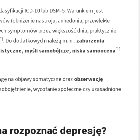
klasyfikacji ICD-10 lub DSM-5. Warunkiem jest
ów (obniżenie nastroju, anhedonia, przewlekłe
ych symptomów przez większość dnia, praktycznie
8]
. Do dodatkowych należą m.in.:
zaburzenia
[1]
mistyczne, myśli samobójcze, niska samoocena
wagę na objawy somatyczne oraz
obserwację
 zobojętnienie, wycofanie społeczne czy uzasadnione
a rozpoznać depresję?