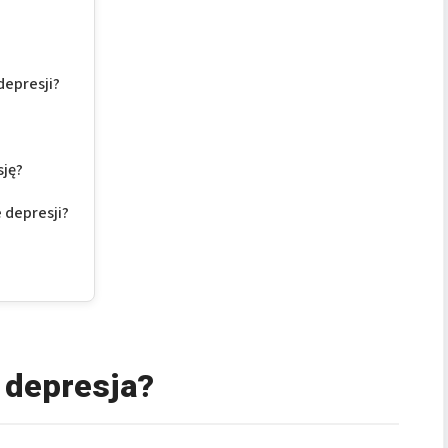
depresji?
sję?
 depresji?
 depresja?