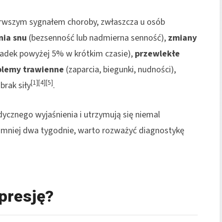
erwszym sygnałem choroby, zwłaszcza u osób
nia snu
(bezsenność lub nadmierna senność),
zmiany
spadek powyżej 5% w krótkim czasie),
przewlekłe
blemy trawienne
(zaparcia, biegunki, nudności),
[1][4][5]
 brak siły
.
ycznego wyjaśnienia i utrzymują się niemal
ajmniej dwa tygodnie, warto rozważyć diagnostykę
presję?