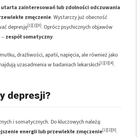
,
utarta zainteresowań lub zdolności odczuwania
przewlekłe zmęczenie
. Wystarczy już obecność
[1][2][8]
wać depresję
. Oprócz psychicznych objawów
e –
zespół somatyczny
.
tku, drażliwości, apatii, napięcia, ale również jako
[1][3][4]
znajdują uzasadnienia w badaniach lekarskich
.
y depresji?
nych i somatycznych. Do kluczowych należą:
[1][2][8]
jszenie energii lub przewlekłe zmęczenie
.