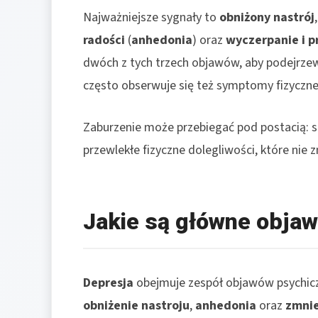
Najważniejsze sygnały to
obniżony nastrój
radości
(
anhedonia
) oraz
wyczerpanie i 
dwóch z tych trzech objawów, aby podejrze
często obserwuje się też symptomy fizyczn
Zaburzenie może przebiegać pod postacią: smu
przewlekłe fizyczne dolegliwości, które nie 
Jakie są główne objaw
Depresja
obejmuje zespół objawów psychicz
obniżenie nastroju
,
anhedonia
oraz
zmnie