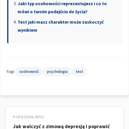
Jaki typ osobowości reprezentujesz i co to
mówi o twoim podejściu do życia?
Test jaki masz charakter może zaskoczyć
wynikiem
Tagi:
osobowość
psychologia
test
Nawigacja
wpisu
POPRZEDNI WPIS
Jak walczyć z zimową depresją i poprawić