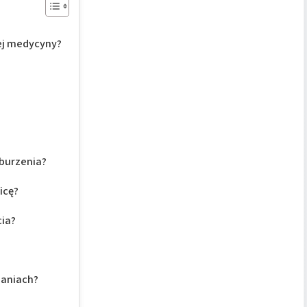
ej medycyny?
aburzenia?
icę?
cia?
adaniach?