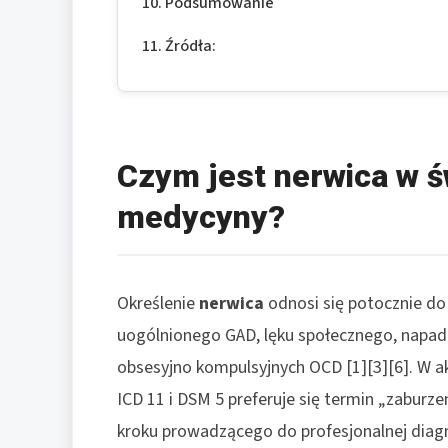
Podsumowanie
Źródła:
Czym jest nerwica w ś
medycyny?
Określenie
nerwica
odnosi się potocznie d
uogólnionego GAD, lęku społecznego, napadów
obsesyjno kompulsyjnych OCD [1][3][6]. W a
ICD 11 i DSM 5 preferuje się termin „zaburze
kroku prowadzącego do profesjonalnej diagn