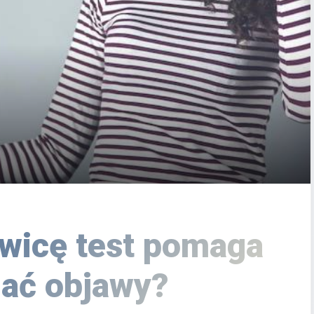
wicę test pomaga
ać objawy?