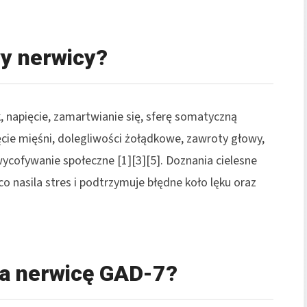
y nerwicy?
 napięcie, zamartwianie się, sferę somatyczną
ięcie mięśni, dolegliwości żołądkowe, zawroty głowy,
wycofywanie społeczne [1][3][5]. Doznania cielesne
 nasila stres i podtrzymuje błędne koło lęku oraz
na nerwicę GAD-7?