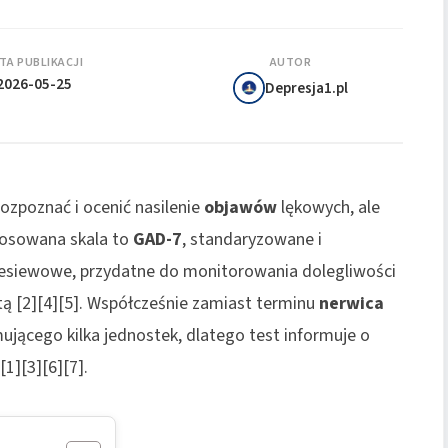
TA PUBLIKACJI
AUTOR
2026-05-25
Depresja1.pl
zpoznać i ocenić nasilenie
objawów
lękowych, ale
stosowana skala to
GAD-7
, standaryzowane i
siewowe, przydatne do monitorowania dolegliwości
stą [2][4][5]. Współcześnie zamiast terminu
nerwica
jącego kilka jednostek, dlatego test informuje o
[1][3][6][7].