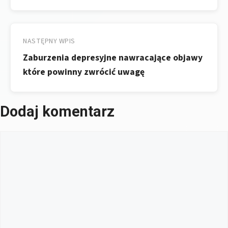
NASTĘPNY WPIS
Zaburzenia depresyjne nawracające objawy
które powinny zwrócić uwagę
Dodaj komentarz
Komentarz