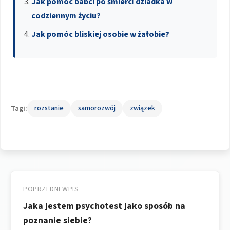
Jak pomóc babci po śmierci dziadka w
codziennym życiu?
Jak pomóc bliskiej osobie w żałobie?
Tagi:
rozstanie
samorozwój
związek
Nawigacja
wpisu
POPRZEDNI WPIS
Jaka jestem psychotest jako sposób na
poznanie siebie?