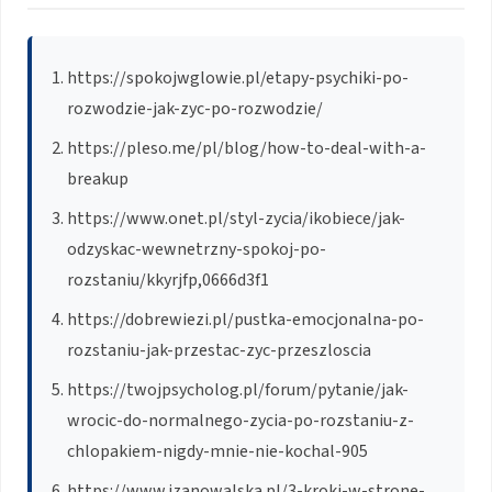
https://spokojwglowie.pl/etapy-psychiki-po-
rozwodzie-jak-zyc-po-rozwodzie/
https://pleso.me/pl/blog/how-to-deal-with-a-
breakup
https://www.onet.pl/styl-zycia/ikobiece/jak-
odzyskac-wewnetrzny-spokoj-po-
rozstaniu/kkyrjfp,0666d3f1
https://dobrewiezi.pl/pustka-emocjonalna-po-
rozstaniu-jak-przestac-zyc-przeszloscia
https://twojpsycholog.pl/forum/pytanie/jak-
wrocic-do-normalnego-zycia-po-rozstaniu-z-
chlopakiem-nigdy-mnie-nie-kochal-905
https://www.izanowalska.pl/3-kroki-w-strone-