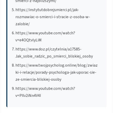
smierci-z-najblizszymi/
https://instytutdobrejsmierci.pl/jak-
rozmawiac-o-smierci-i-stracie-z-osoba-w-
zalobie/
https://www.youtube.com/watch?
v=e4OQtvlyLiM
https://www.doz.pl/czytelnia/a17585-
Jak_sobie_radzic_po_smierci_bliskiej_osoby
https://www.twojpsycholog.online/blog/zwiaz
ki-i-relacje/porady-psychologa-jak-uporac-sie-
ze-smiercia-bliskiej-osoby
https://www.youtube.com/watch?
v=PXv2iNn4V4I