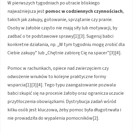
W pierwszych tygodniach po utracie bliskiego
najważniejsza jest
pomoc w codziennych czynnościach
,
takich jak zakupy, gotowanie, sprzątanie czy pranie.
Osoby w żałobie często nie mają siły lub motywacji, by
zadbać o te podstawowe sprawy[1][3]. Sugeruj babci
konkretne działania, np. „W tym tygodniu mogę zrobić dla
Ciebie zakupy” lub „Chętnie zabiorę Cię na spacer”[3][4].
Pomoc w rachunkach, opiece nad zwierzęciem czy
odwożenie wnuków to kolejne praktyczne formy
wsparcia[1][3][4]. Tego typu zaangażowanie pozwala
babci skupić się na procesie żałoby oraz ogranicza uczucie
przytłoczenia obowiązkami. Dystrybucja zadań wśród
kilku osób jest kluczowa, żeby pomoc była długotrwała i
nie prowadziła do wypalenia pomocników[2].