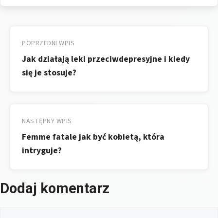
Nawigacja
wpisu
POPRZEDNI WPIS
Jak działają leki przeciwdepresyjne i kiedy
się je stosuje?
NASTĘPNY WPIS
Femme fatale jak być kobietą, która
intryguje?
Dodaj komentarz
Komentarz