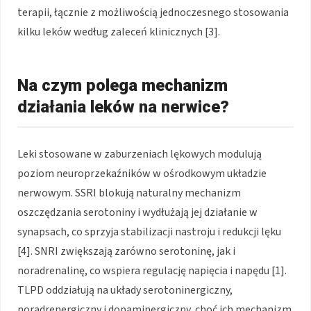
terapii, łącznie z możliwością jednoczesnego stosowania
kilku leków według zaleceń klinicznych [3].
Na czym polega mechanizm
działania leków na nerwice?
Leki stosowane w zaburzeniach lękowych modulują
poziom neuroprzekaźników w ośrodkowym układzie
nerwowym. SSRI blokują naturalny mechanizm
oszczędzania serotoniny i wydłużają jej działanie w
synapsach, co sprzyja stabilizacji nastroju i redukcji lęku
[4]. SNRI zwiększają zarówno serotoninę, jak i
noradrenalinę, co wspiera regulację napięcia i napędu [1].
TLPD oddziałują na układy serotoninergiczny,
noradrenergiczny i dopaminergiczny, choć ich mechanizm