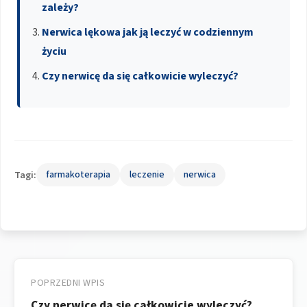
zależy?
Nerwica lękowa jak ją leczyć w codziennym
życiu
Czy nerwicę da się całkowicie wyleczyć?
Tagi:
farmakoterapia
leczenie
nerwica
Nawigacja
wpisu
POPRZEDNI WPIS
Czy nerwicę da się całkowicie wyleczyć?