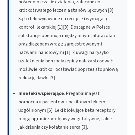
pośrednim czasie działania, zalecane do
krótkotrwałego leczenia stanów lękowych [3].
Są to leki wydawane na receptę i wymagają
kontroli lekarskiej [1][8]. Dostępne w Polsce
substancje obejmują między innymi alprazolam
oraz diazepam wraz z zarejestrowanymi
nazwami handlowymi [1]. Z uwagi na ryzyko
uzależnienia benzodiazepiny należy stosować
możliwie krótko i odstawiać poprzez stopniową
redukcję dawki [3].
Inne leki wspierające
. Pregabalina jest
pomocna u pacjentów z nasilonym lękiem
uogólnionym [6]. Leki blokujące beta receptory
mogą ograniczać objawy wegetatywne, takie
jak drżenia czy kołatanie serca [3].