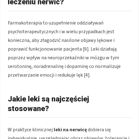
leczeniu nerwic?
Farmakoterapia to uzupełnienie oddziaływań
psychoterapeutycznych i w wielu przypadkach jest
konieczna, aby złagodzić nasilone objawy lękowe i
poprawić funkcjonowanie pacjenta [6]. Leki działają
poprzez wpływ na neuroprzekaźniki w mózgu w tym
serotoninę, noradrenalinę i dopaminę co normalizuje
przetwarzanie emocji i redukuje lęk [4].
Jakie leki są najczęściej
stosowane?
W praktyce klinicznej
leki na nerwicę
dobiera się
indywidualnie, uwzględniając obraz objawów, tolerancję i