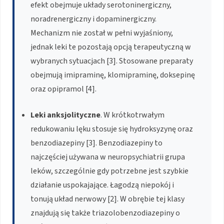
efekt obejmuje układy serotoninergiczny,
noradrenergiczny i dopaminergiczny.
Mechanizm nie został w pełni wyjaśniony,
jednak leki te pozostają opcją terapeutyczną w
wybranych sytuacjach [3]. Stosowane preparaty
obejmują imipraminę, klomipraminę, doksepinę
oraz opipramol [4].
Leki anksjolityczne
. W krótkotrwałym
redukowaniu lęku stosuje się hydroksyzynę oraz
benzodiazepiny [3]. Benzodiazepiny to
najczęściej używana w neuropsychiatrii grupa
leków, szczególnie gdy potrzebne jest szybkie
działanie uspokajające. Łagodzą niepokój i
tonują układ nerwowy [2]. W obrębie tej klasy
znajdują się także triazolobenzodiazepiny o