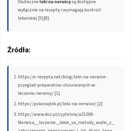
Skuteczne
leki na nerwicę
są dostępne
wyłącznie na receptę i wymagają kontroli
lekarskiej [5][8].
Źródła:
https://e-recepta.net/blog/leki-na-nerwice-
przeglad-preparatow-stosowanych-w-
leczeniu-nerwicy/ [1]
https://pokonajlek.pl/leki-na-nerwice/ [2]
https://www.doz.pl/czytelnia/a15208-
Nerwica__leczenie._Jakie_sa_metody_walki_z_
zaburzeniami_nerwicowymi_i_jak_dlugo_trwa_