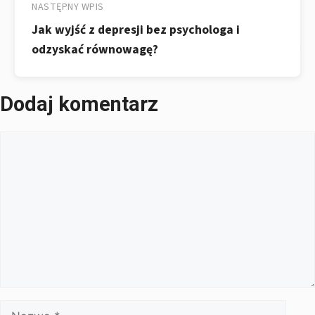
NASTĘPNY WPIS
Jak wyjść z depresji bez psychologa i
odzyskać równowagę?
Dodaj komentarz
Komentarz
Nazwa