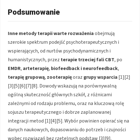
Podsumowanie
Inne metody terapii warte rozważenia
obejmują
szerokie spektrum podejść psychoterapeutycznych i
wspierających, od nurtów psychodynamicznych i
humanistycznych, przez
terapie trzeciej fali CBT
, po
EMDR
,
arteterapię
,
biofeedback i neurofeedback
,
terapię grupową
,
zooterapię
oraz
grupy wsparcia
[1][2]
[3][5][6][7][8]. Dowody wskazują na porównywalną
ogólną skuteczność głównych szkół, z różnicami
zależnymi od rodzaju problemu, oraz na kluczową rolę
sojuszu terapeutycznego i dobrze zaplanowanej
integracji metod [1][4][5]. Wybór powinien opierać się na
danych naukowych, dopasowaniu do potrzeb i czujności
wobec rozwiązań bez rzetelnych podstaw [3][9].