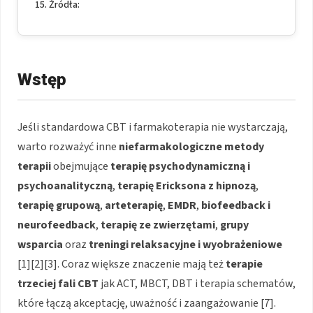
Źródła:
Wstęp
Jeśli standardowa CBT i farmakoterapia nie wystarczają,
warto rozważyć inne
niefarmakologiczne metody
terapii
obejmujące
terapię psychodynamiczną i
psychoanalityczną
,
terapię Ericksona z hipnozą
,
terapię grupową
,
arteterapię
,
EMDR
,
biofeedback i
neurofeedback
,
terapię ze zwierzętami
,
grupy
wsparcia
oraz
treningi relaksacyjne i wyobrażeniowe
[1][2][3]. Coraz większe znaczenie mają też
terapie
trzeciej fali CBT
jak ACT, MBCT, DBT i terapia schematów,
które łączą akceptację, uważność i zaangażowanie [7].