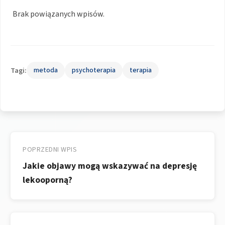
Brak powiązanych wpisów.
Tagi:
metoda
psychoterapia
terapia
Nawigacja
wpisu
POPRZEDNI WPIS
Jakie objawy mogą wskazywać na depresję
lekooporną?