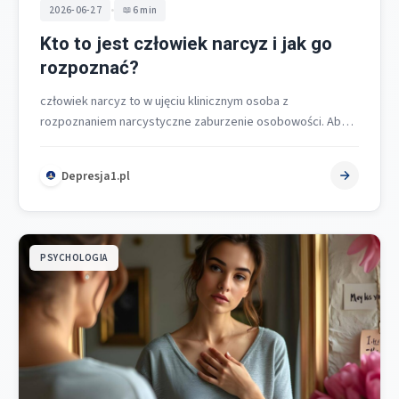
•
2026-06-27
6 min
Kto to jest człowiek narcyz i jak go
rozpoznać?
człowiek narcyz to w ujęciu klinicznym osoba z
rozpoznaniem narcystyczne zaburzenie osobowości. Aby
odpowiedzieć wprost: to trwały wzorzec funkcjonowania
charakteryzujący…
Depresja1.pl
PSYCHOLOGIA