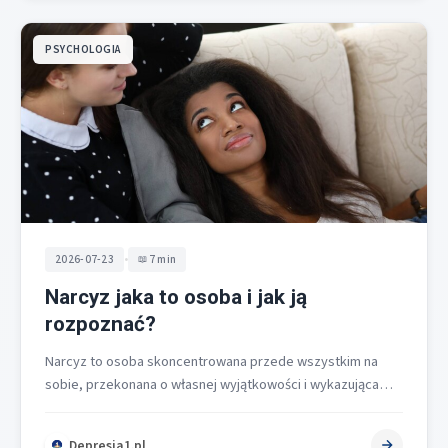
PSYCHOLOGIA
•
2026-07-23
7 min
Narcyz jaka to osoba i jak ją
rozpoznać?
Narcyz to osoba skoncentrowana przede wszystkim na
sobie, przekonana o własnej wyjątkowości i wykazująca
wyraźny brak empatii. Rozpoznasz ją po…
Depresja1.pl