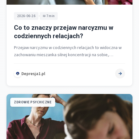
•
2026-06-26
7 min
Co to znaczy przejaw narcyzmu w
codziennych relacjach?
Przejaw narcyzmu w codziennych relacjach to widoczna w
zachowaniu mieszanka silnej koncentracji na sobie,
potrzeby podziwu i braku empatii, która…
Depresja1.pl
ZDROWIE PSYCHICZNE