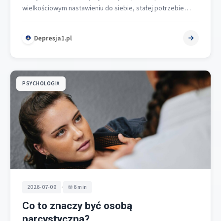
wielkościowym nastawieniu do siebie, stałej potrzebie
podziwu i wyraźnym braku empatii wobec innych…
Depresja1.pl
PSYCHOLOGIA
•
2026-07-09
6 min
Co to znaczy być osobą
narcystyczną?