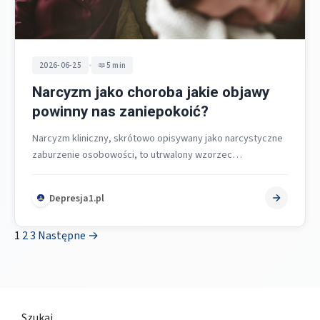
•
2026-06-25
5 min
Narcyzm jako choroba jakie objawy
powinny nas zaniepokoić?
Narcyzm kliniczny, skrótowo opisywany jako narcystyczne
zaburzenie osobowości, to utrwalony wzorzec
funkcjonowania charakteryzujący się poczuciem wielkości,
silną potrzebą podziwu oraz…
Depresja1.pl
1
2
3
Następne →
Szukaj