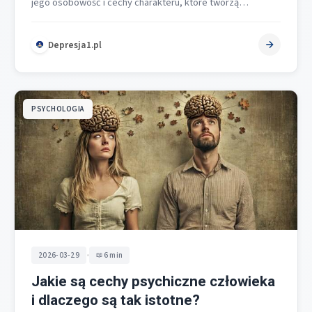
jego osobowość i cechy charakteru, które tworzą
względnie stały wzorzec…
Depresja1.pl
PSYCHOLOGIA
•
2026-03-29
6 min
Jakie są cechy psychiczne człowieka
i dlaczego są tak istotne?