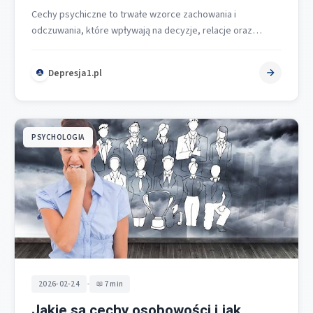
Cechy psychiczne to trwałe wzorce zachowania i
odczuwania, które wpływają na decyzje, relacje oraz
dobrostan człowieka, dlatego są kluczowe dla…
Depresja1.pl
PSYCHOLOGIA
•
2026-02-24
7 min
Jakie są cechy osobowości i jak